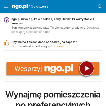
Ogłoszenia - ngo.pl
/ Ogłoszenia
ngo.pl używa plików cookies, żeby ułatwić Ci korzystanie z
serwisu
Ten komunikat zniknie przy Twojej następnej wizycie.
Dowiedz
się więcej o plikach cookies
Czy wolno zbierać dane osobowe „na zapas”?
Odpowiada ekspertka ngo.pl.
Sprawdź >
Wynajmę pomieszczenia
po preferencyjnych