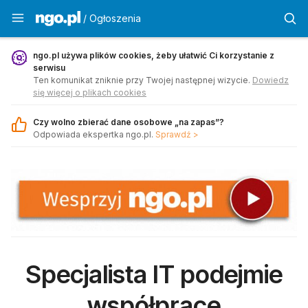
Ogłoszenia - ngo.pl
/ Ogłoszenia
ngo.pl używa plików cookies, żeby ułatwić Ci korzystanie z
serwisu
Ten komunikat zniknie przy Twojej następnej wizycie.
Dowiedz
się więcej o plikach cookies
Czy wolno zbierać dane osobowe „na zapas”?
Odpowiada ekspertka ngo.pl.
Sprawdź >
Specjalista IT podejmie
współprace