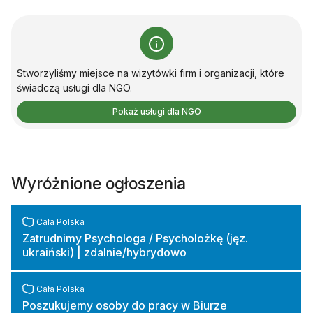
Stworzyliśmy miejsce na wizytówki firm i organizacji, które
świadczą usługi dla NGO.
Pokaż usługi dla NGO
Wyróżnione ogłoszenia
Cała Polska
Zatrudnimy Psychologa / Psycholożkę (jęz.
ukraiński) | zdalnie/hybrydowo
Cała Polska
Poszukujemy osoby do pracy w Biurze