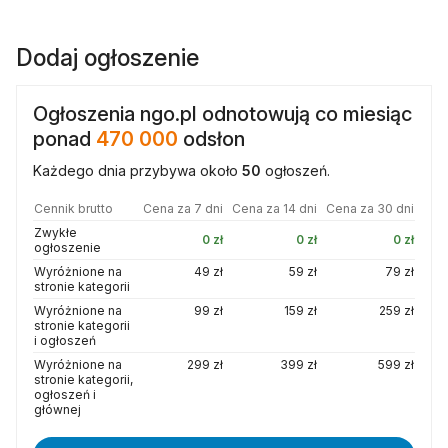
Dodaj ogłoszenie
Ogłoszenia ngo.pl odnotowują co miesiąc
ponad
470 000
odsłon
Każdego dnia przybywa około
50
ogłoszeń.
Cennik brutto
Cena za 7 dni
Cena za 14 dni
Cena za 30 dni
Zwykłe
0 zł
0 zł
0 zł
ogłoszenie
Wyróżnione na
49 zł
59 zł
79 zł
stronie kategorii
Wyróżnione na
99 zł
159 zł
259 zł
stronie kategorii
i ogłoszeń
Wyróżnione na
299 zł
399 zł
599 zł
stronie kategorii,
ogłoszeń i
głównej