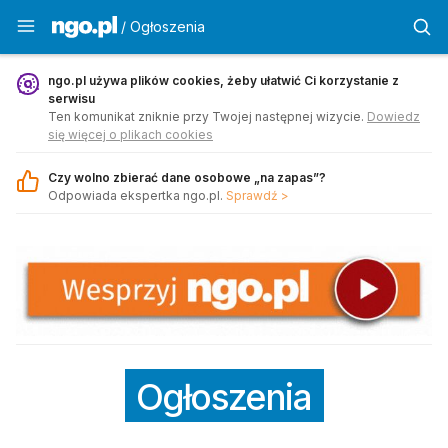
Ogłoszenia - ngo.pl
/ Ogłoszenia
ngo.pl używa plików cookies, żeby ułatwić Ci korzystanie z
serwisu
Ten komunikat zniknie przy Twojej następnej wizycie.
Dowiedz
się więcej o plikach cookies
Czy wolno zbierać dane osobowe „na zapas”?
Odpowiada ekspertka ngo.pl.
Sprawdź >
Ogłoszenia