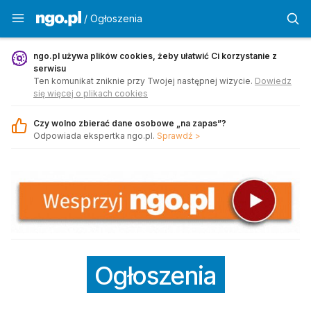
Ogłoszenia - ngo.pl
/ Ogłoszenia
ngo.pl używa plików cookies, żeby ułatwić Ci korzystanie z
serwisu
Ten komunikat zniknie przy Twojej następnej wizycie.
Dowiedz
się więcej o plikach cookies
Czy wolno zbierać dane osobowe „na zapas”?
Odpowiada ekspertka ngo.pl.
Sprawdź >
Ogłoszenia