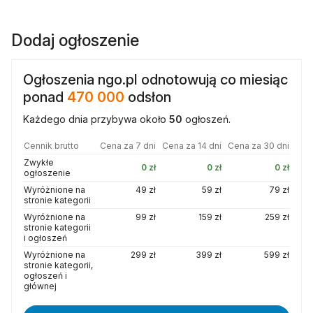
Dodaj ogłoszenie
Ogłoszenia ngo.pl odnotowują co miesiąc
ponad
470 000
odsłon
Każdego dnia przybywa około
50
ogłoszeń.
Cennik brutto
Cena za 7 dni
Cena za 14 dni
Cena za 30 dni
Zwykłe
0 zł
0 zł
0 zł
ogłoszenie
Wyróżnione na
49 zł
59 zł
79 zł
stronie kategorii
Wyróżnione na
99 zł
159 zł
259 zł
stronie kategorii
i ogłoszeń
Wyróżnione na
299 zł
399 zł
599 zł
stronie kategorii,
ogłoszeń i
głównej