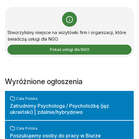
Stworzyliśmy miejsce na wizytówki firm i organizacji, które
świadczą usługi dla NGO.
Pokaż usługi dla NGO
Wyróżnione ogłoszenia
Cała Polska
Zatrudnimy Psychologa / Psycholożkę (jęz.
ukraiński) | zdalnie/hybrydowo
Cała Polska
Poszukujemy osoby do pracy w Biurze